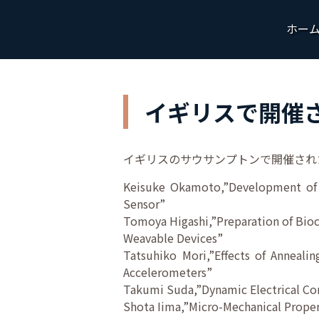
ホー
イギリスで開催され
イギリスのサウサンプトンで開催された
Keisuke Okamoto,”Development of A
Sensor”
Tomoya Higashi,”Preparation of Bioc
Weavable Devices”
Tatsuhiko Mori,”Effects of Anneali
Accelerometers”
Takumi Suda,”Dynamic Electrical Con
Shota Iima,”Micro-Mechanical Prope