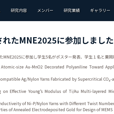
ム
研究内容
メンバー
研究業績
ギャラリー
たMNE2025に参加しました9/1
MNE2025に参加し学生5名がポスター発表、学生１名と栗
tomic-size Au-MnO2 Decorated Polyaniline Toward Appli
ompatible Ag/Nylon Yarns Fabricated by Supercritical CO₂-as
ng on Effective Young’s Modulus of Ti/Au Multi-layered Mi
ductiveity of Ni-P/Nylon Yarns with Different Twist Numbe
rties of Annealed Electrodeposited Gold for Design of MEM