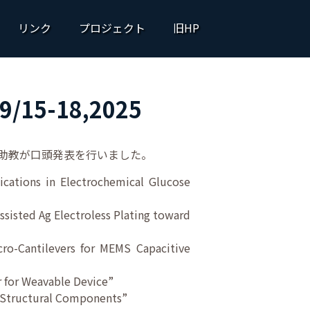
リンク
プロジェクト
旧HP
5-18,2025
岡助教が口頭発表を行いました。
cations in Electrochemical Glucose
sisted Ag Electroless Plating toward
cro-Cantilevers for MEMS Capacitive
r for Weavable Device”
S Structural Components”