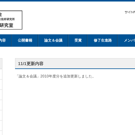
内容
公開書籍
論文＆会議
受賞
修了生進路
メンバ
11/1更新内容
「論文＆会議」2010年度分を追加更新しました。